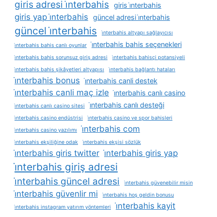
giris adresi i̇nterbahis
giris i̇nterbahis
giris yap i̇nterbahis
güncel adresi i̇nterbahis
güncel i̇nterbahis
i̇nterbahis altyapı sağlayıcısı
i̇nterbahis bahis seçenekleri
i̇nterbahis bahis canlı oyunlar
i̇nterbahis bahis sorunsuz giriş adresi
i̇nterbahis bahisçi potansiyeli
i̇nterbahis bahis şikâyetleri altyapısı
i̇nterbahis bağlantı hataları
i̇nterbahis bonus
i̇nterbahis canli destek
i̇nterbahis canli maç izle
i̇nterbahis canlı casino
i̇nterbahis canlı desteği
i̇nterbahis canlı casino sitesi
i̇nterbahis casino endüstrisi
i̇nterbahis casino ve spor bahisleri
i̇nterbahis com
i̇nterbahis casino yazılımı
i̇nterbahis ekşiliğine odak
i̇nterbahis ekşisi sözlük
i̇nterbahis giris twitter
i̇nterbahis giris yap
i̇nterbahis giriş adresi
i̇nterbahis güncel adresi
i̇nterbahis güvenebilir misin
i̇nterbahis güvenlir mi
i̇nterbahis hoş geldin bonusu
i̇nterbahis kayit
i̇nterbahis instagram yatırım yöntemleri