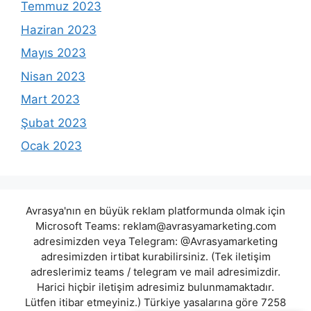
Temmuz 2023
Haziran 2023
Mayıs 2023
Nisan 2023
Mart 2023
Şubat 2023
Ocak 2023
Avrasya'nın en büyük reklam platformunda olmak için
Microsoft Teams:
reklam@avrasyamarketing.com
adresimizden veya Telegram: @Avrasyamarketing
adresimizden irtibat kurabilirsiniz. (Tek iletişim
adreslerimiz teams / telegram ve mail adresimizdir.
Harici hiçbir iletişim adresimiz bulunmamaktadır.
Lütfen itibar etmeyiniz.) Türkiye yasalarına göre 7258