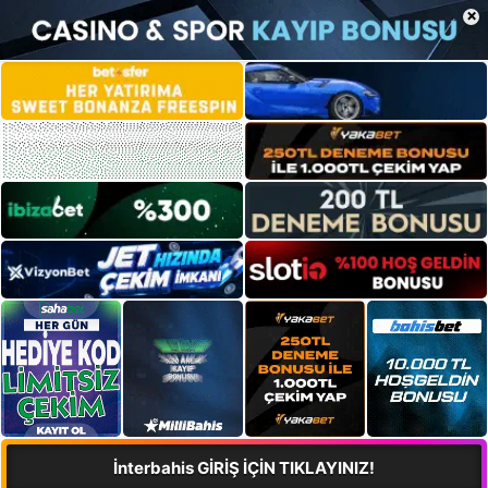
×
İnterbahis GİRİŞ İÇİN TIKLAYINIZ!