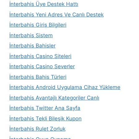
İnterbahis Üye Destek Hattı
İnterbahis Yeni Adres Ve Canlı Destek
İnterbahis Giriş Bilgileri
İnterbahis Sistem
İnterbahis Bahisler
İnterbahis Casino Siteleri
İnterbahis Casino Severler
İnterbahis Bahis Türleri
İnterbahis Android Uygulama Cihaz Yükleme
İnterbahis Avantajlı Kategoriler Canlı
İnterbahis Twitter Ana Sayfa
İnterbahis Tekli Bileşik Kupon
İnterbahis Rulet Zorluk