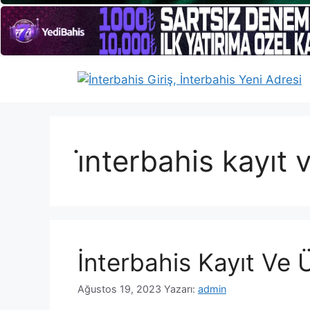
İçeriğe
atla
i̇nterbahis kayıt 
İnterbahis Kayıt Ve 
Ağustos 19, 2023
Yazarı:
admin