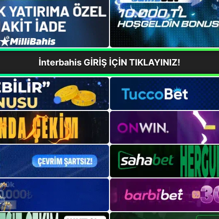
İnterbahis GİRİŞ İÇİN TIKLAYINIZ!